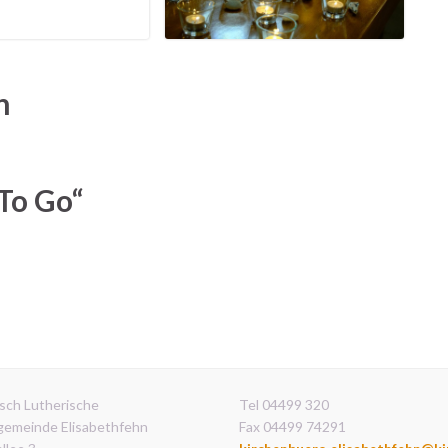
n
To Go“
sch Lutherische
Tel 04499 320
gemeinde Elisabethfehn
Fax 04499 74291