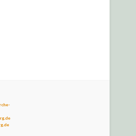
rche-
rg.de
rg.de