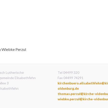
in Wiebke Perzul
sch Lutherische
Tel 04499 320
gemeinde Elisabethfehn
Fax 04499 74291
llee 3
kirchenbuero.elisabethfehn@ki
lisabethfehn
oldenburg.de
thomas.perzul@kirche-oldenbu
wiebke.perzul@kirche-oldenbu